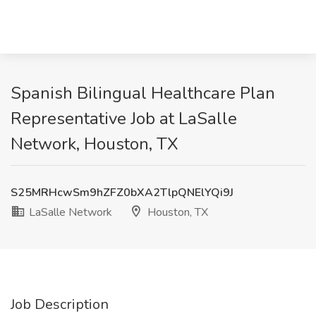
Spanish Bilingual Healthcare Plan
Representative Job at LaSalle
Network, Houston, TX
S25MRHcwSm9hZFZ0bXA2TlpQNElYQi9J
LaSalle Network
Houston, TX
Job Description