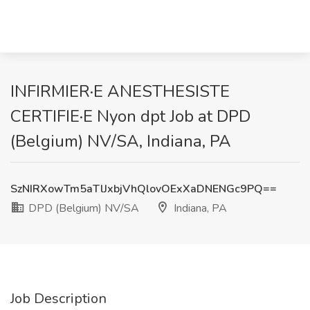
INFIRMIER·E ANESTHESISTE
CERTIFIE·E Nyon dpt Job at DPD
(Belgium) NV/SA, Indiana, PA
SzNIRXowTm5aTlJxbjVhQlovOExXaDNENGc9PQ==
DPD (Belgium) NV/SA
Indiana, PA
Job Description